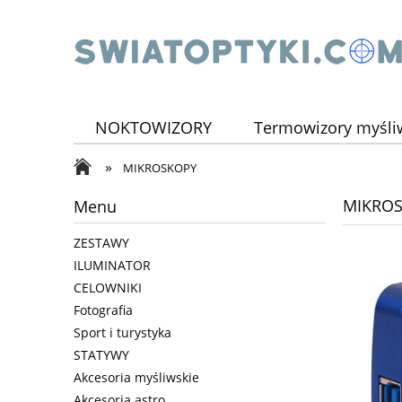
NOKTOWIZORY
Termowizory myśli
»
TELESKOPY
ILUMINATOR
ZEST
MIKROSKOPY
MIKRO
Menu
ZESTAWY
ILUMINATOR
CELOWNIKI
Fotografia
Sport i turystyka
STATYWY
Akcesoria myśliwskie
Akcesoria astro