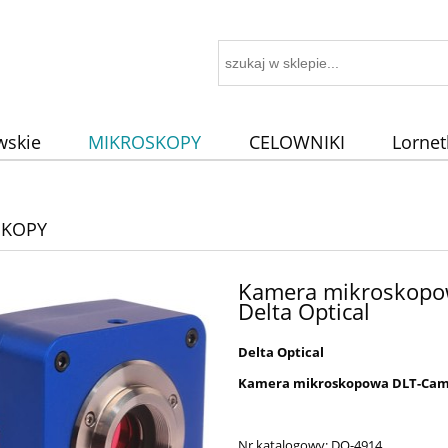
wskie
MIKROSKOPY
CELOWNIKI
Lornet
AWY
SKOPY
Kamera mikroskopo
Delta Optical
Delta Optical
Kamera mikroskopowa DLT-Cam 
Nr katalogowy: DO-4914