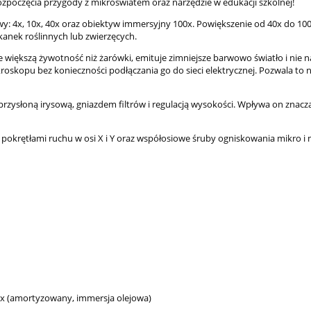
rozpoczęcia przygody z mikroświatem oraz narzędzie w edukacji szkolnej!
: 4x, 10x, 40x oraz obiektyw immersyjny 100x. Powiększenie od 40x do 10
anek roślinnych lub zwierzęcych.
ie większą żywotność niż żarówki, emituje zimniejsze barwowo światło i n
kopu bez konieczności podłączania go do sieci elektrycznej. Pozwala to na 
 przysłoną irysową, gniazdem filtrów i regulacją wysokości. Wpływa on z
pokrętłami ruchu w osi X i Y oraz współosiowe śruby ogniskowania mikro i 
0x (amortyzowany, immersja olejowa)