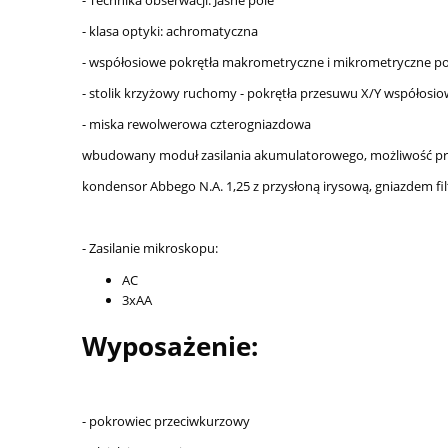
- Technika obserwacji: Jasne pole
- klasa optyki: achromatyczna
- współosiowe pokrętła makrometryczne i mikrometryczne p
- stolik krzyżowy ruchomy - pokrętła przesuwu X/Y współosi
- miska rewolwerowa czterogniazdowa
wbudowany moduł zasilania akumulatorowego, możliwość pracy
kondensor Abbego N.A. 1,25 z przysłoną irysową, gniazdem filt
- Zasilanie mikroskopu:
AC
3xAA
Wyposażenie:
- pokrowiec przeciwkurzowy