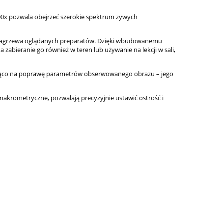
00x pozwala obejrzeć szerokie spektrum żywych
ie nagrzewa oglądanych preparatów. Dzięki wbudowanemu
zabieranie go również w teren lub używanie na lekcji w sali,
nacząco na poprawę parametrów obserwowanego obrazu – jego
makrometryczne, pozwalają precyzyjnie ustawić ostrość i