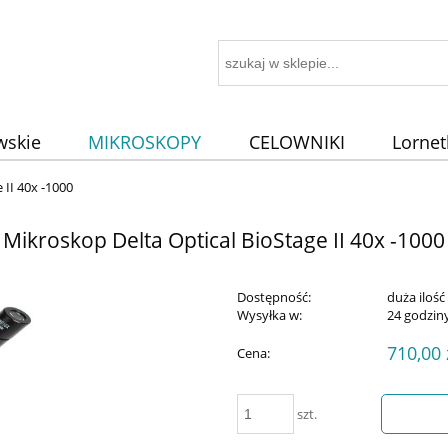
wskie
MIKROSKOPY
CELOWNIKI
Lornet
AWY
 II 40x -1000
Mikroskop Delta Optical BioStage II 40x -1000
Dostępność:
duża ilość
Wysyłka w:
24 godzin
710,00 
Cena:
szt.