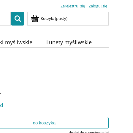
Zarejestruj się
Zaloguj się
Koszyk:
(pusty)
ki myśliwskie
Lunety myśliwskie
y
zł
do koszyka
dodaj do przechowalni