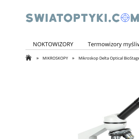
NOKTOWIZORY
Termowizory myśli
»
»
TELESKOPY
ILUMINATOR
ZEST
MIKROSKOPY
Mikroskop Delta Optical BioStage