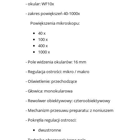
- okular: WF10x
- zakres powiększeń 40-1000x
Powiększenia mikroskopu:
40 x
100 x
400 x
1000 x
- Pole widzenia okularów: 16 mm
- Regulacja ostrości: mikro / makro
- Oświetlenie: przechodzące
- Głowica: monokularowa
- Rewolwer obiektywowy: czteroobiektywowy
- Mechanizm przesuwu preparatu: z noniuszem
- Pokrętła regulacji ostrosci:
dwustronne