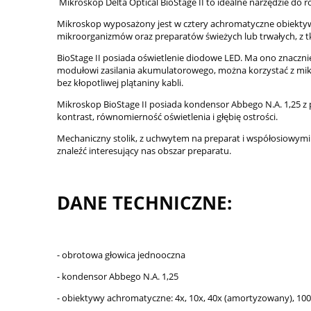
Mikroskop Delta Optical BioStage II to idealne narzędzie do 
Mikroskop wyposażony jest w cztery achromatyczne obiektywy
mikroorganizmów oraz preparatów świeżych lub trwałych, z tk
BioStage II posiada oświetlenie diodowe LED. Ma ono znaczn
modułowi zasilania akumulatorowego, można korzystać z mikros
bez kłopotliwej plątaniny kabli.
Mikroskop BioStage II posiada kondensor Abbego N.A. 1,25 z
kontrast, równomierność oświetlenia i głębię ostrości.
Mechaniczny stolik, z uchwytem na preparat i współosiowymi 
znaleźć interesujący nas obszar preparatu.
DANE TECHNICZNE:
- obrotowa głowica jednooczna
- kondensor Abbego N.A. 1,25
- obiektywy achromatyczne: 4x, 10x, 40x (amortyzowany), 10