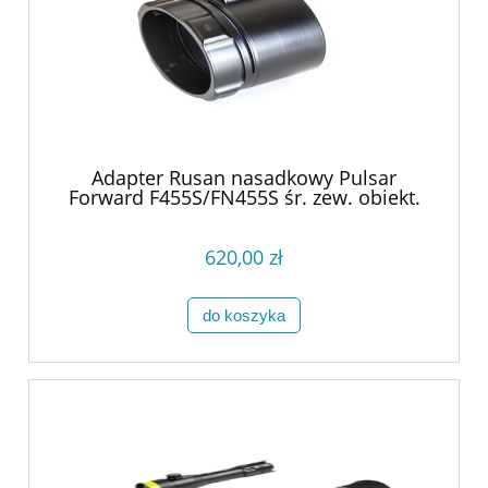
Adapter Rusan nasadkowy Pulsar
Forward F455S/FN455S śr. zew. obiekt.
56,0 mm
620,00 zł
do koszyka