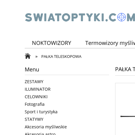
NOKTOWIZORY
Termowizory myśli
»
TELESKOPY
ILUMINATOR
ZEST
PAŁKA TELESKOPOWA
PAŁKA 
Menu
ZESTAWY
ILUMINATOR
CELOWNIKI
Fotografia
Sport i turystyka
STATYWY
Akcesoria myśliwskie
Akcesoria astro